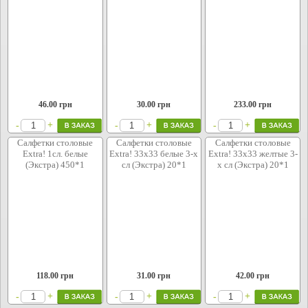
46.00
грн
30.00
грн
233.00
грн
+
+
+
-
-
-
Салфетки столовые
Салфетки столовые
Салфетки столовые
Extra! 1сл. белые
Extra! 33х33 белые 3-х
Extra! 33х33 желтые 3-
(Экстра) 450*1
сл (Экстра) 20*1
х сл (Экстра) 20*1
118.00
грн
31.00
грн
42.00
грн
+
+
+
-
-
-