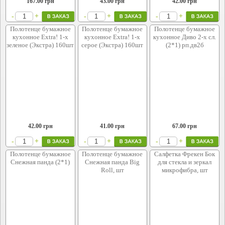
167.00
грн
43.00
грн
42.00
грн
+
+
+
-
-
-
Полотенце бумажное
Полотенце бумажное
Полотенце бумажное
кухонное Extra! 1-х
кухонное Extra! 1-х
кухонное Диво 2-х сл.
зеленое (Экстра) 160шт
серое (Экстра) 160шт
(2*1) рп.дв2б
42.00
грн
41.00
грн
67.00
грн
+
+
+
-
-
-
Полотенце бумажное
Полотенце бумажное
Салфетка Фрекен Бок
Снежная панда (2*1)
Снежная панда Big
для стекла и зеркал
Roll, шт
микрофибра, шт