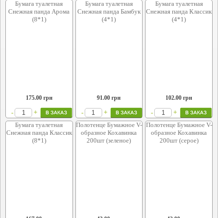
Бумага туалетная
Бумага туалетная
Бумага туалетная
Снежная панда Арома
Снежная панда Бамбук
Снежная панда Классик
(8*1)
(4*1)
(4*1)
175.00
грн
91.00
грн
102.00
грн
+
+
+
-
-
-
Бумага туалетная
Полотенце Бумажное V-
Полотенце Бумажное V-
Снежная панда Классик
образное Кохавинка
образное Кохавинка
(8*1)
200шт (зеленое)
200шт (серое)