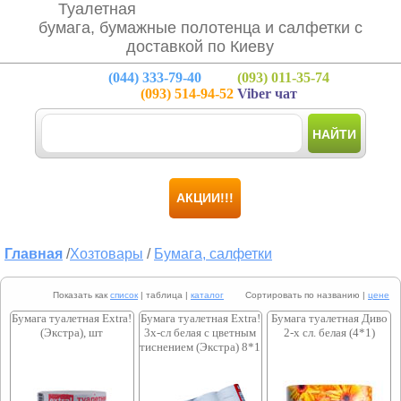
Туалетная
бумага, бумажные полотенца и салфетки с
доставкой по Киеву
(044)
333-79-40
(093)
011-35-74
(093)
514-94-52
Viber чат
НАЙТИ
АКЦИИ!!!
Главная
/
Хозтовары
/
Бумага, салфетки
Показать как
список
| таблица |
каталог
Сортировать по названию |
цене
Бумага туалетная Extra!
Бумага туалетная Extra!
Бумага туалетная Диво
(Экстра), шт
3х-сл белая с цветным
2-х сл. белая (4*1)
тиснением (Экстра) 8*1