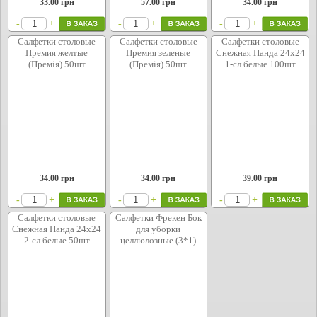
33.00
грн
57.00
грн
34.00
грн
+
+
+
-
-
-
Салфетки столовые
Салфетки столовые
Салфетки столовые
Премия желтые
Премия зеленые
Снежная Панда 24х24
(Премія) 50шт
(Премія) 50шт
1-сл белые 100шт
34.00
грн
34.00
грн
39.00
грн
+
+
+
-
-
-
Салфетки столовые
Салфетки Фрекен Бок
Снежная Панда 24х24
для уборки
2-сл белые 50шт
целлюлозные (3*1)