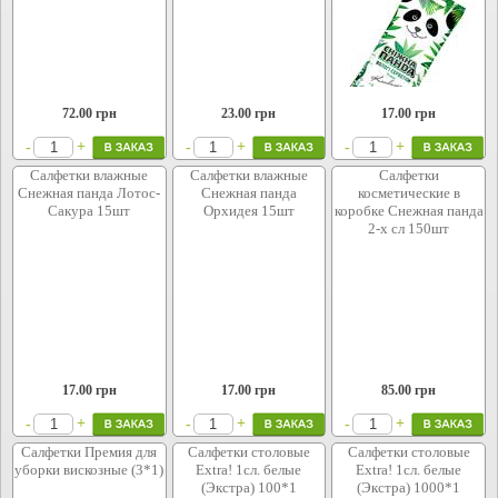
72.00
грн
23.00
грн
17.00
грн
+
+
+
-
-
-
Салфетки влажные
Салфетки влажные
Салфетки
Снежная панда Лотос-
Снежная панда
косметические в
Сакура 15шт
Орхидея 15шт
коробке Снежная панда
2-х сл 150шт
17.00
грн
17.00
грн
85.00
грн
+
+
+
-
-
-
Салфетки Премия для
Салфетки столовые
Салфетки столовые
уборки вискозные (3*1)
Extra! 1сл. белые
Extra! 1сл. белые
(Экстра) 100*1
(Экстра) 1000*1