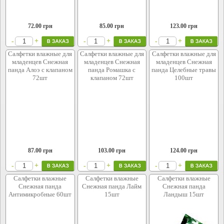
72.00
грн
85.00
грн
123.00
грн
+
+
+
-
-
-
Салфетки влажные для
Салфетки влажные для
Салфетки влажные для
младенцев Снежная
младенцев Снежная
младенцев Снежная
панда Алоэ с клапаном
панда Ромашка с
панда Целебные травы
72шт
клапаном 72шт
100шт
87.00
грн
103.00
грн
124.00
грн
+
+
+
-
-
-
Салфетки влажные
Салфетки влажные
Салфетки влажные
Снежная панда
Снежная панда Лайм
Снежная панда
Антимикробные 60шт
15шт
Ландыш 15шт