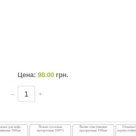
Цена:
98.00
грн
.
–
+
алки для кофе
Ложки столовые
Вилки пластиковые
Стаканы
евянные 500шт
прозрачные 100*1
прозрачные 100шт
термостойки