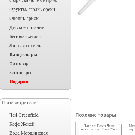
Сыры, молочные прод.
Фрукты, ягоды, орехи
Овощи, грибы
Детское питание
Бытовая химия
Личная гигиена
Канцтовары
Хозтовары
Зоотовары
Подарки
Производители
Чай Greenfield
Похожие товары
Кофе Жокей
Тарелки Повна Чаша
Меш
плаcтиковые 205мм 25шт
дер
Вода Моршинская