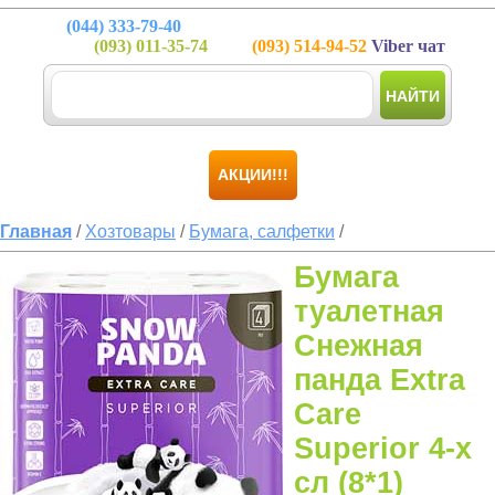
(044)
333-79-40
(093)
011-35-74
(093)
514-94-52
Viber чат
НАЙТИ
АКЦИИ!!!
Главная
/
Хозтовары
/
Бумага, салфетки
/
Бумага
туалетная
Снежная
панда Extra
Care
Superior 4-х
сл (8*1)