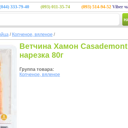
(044)
333-79-40
(093)
011-35-74
(093)
514-94-52
Viber ч
Н
яйца
/
Копченое, вяленое
/
Ветчина Хамон Casademont
нарезка 80г
Группа товара:
Копченое, вяленое