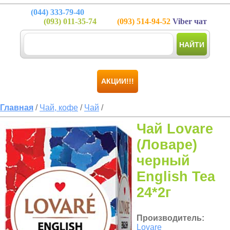
(044)
333-79-40
(093)
011-35-74
(093)
514-94-52
Viber чат
НАЙТИ
АКЦИИ!!!
Главная
/
Чай, кофе
/
Чай
/
Чай Lovare
(Ловаре)
черный
English Tea
24*2г
Производитель:
Lovare