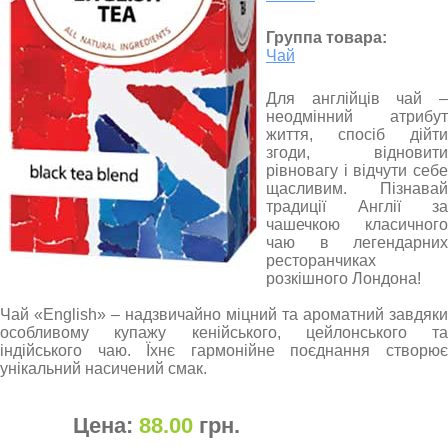
Группа товара:
Чай
Для англійців чай –
неодмінний атрибут
життя, спосіб дійти
згоди, відновити
рівновагу і відчути себе
щасливим. Пізнавай
традиції Англії за
чашечкою класичного
чаю в легендарних
ресторанчиках
розкішного Лондона!
Чай «English» – надзвичайно міцний та ароматний завдяки
особливому купажу кенійського, цейлонського та
індійського чаю. Їхнє гармонійне поєднання створює
унікальний насичений смак.
Цена:
88.00
грн
.