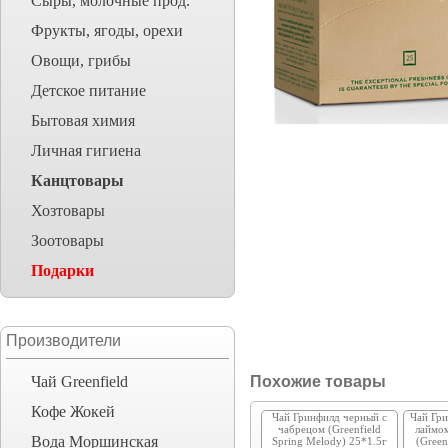
Сыры, молочные прод.
Фрукты, ягоды, орехи
Овощи, грибы
Детское питание
Бытовая химия
Личная гигиена
Канцтовары
Хозтовары
Зоотовары
Подарки
Производители
Чай Greenfield
Похожие товары
Кофе Жокей
Чай Гринфилд черный с
Чай Гри
чабрецом (Greenfield
лаймо
Вода Моршинская
Spring Melody) 25*1.5г
(Green