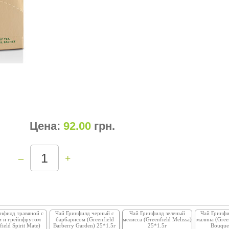
Цена:
92.00
грн
.
–
+
нфилд травяной с
Чай Гринфилд черный с
Чай Гринфилд зеленый
Чай Гринфи
м и грейпфрутом
барбарисом (Greenfield
мелисса (Greenfield Melissa)
малина (Gree
field Spirit Mate)
Barberry Garden) 25*1.5г
25*1.5г
Bouque