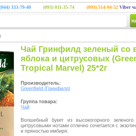
(044)
333-79-40
(093)
011-35-74
(093)
514-94-52
Viber ч
Н
/
Чай Гринфилд зеленый со 
яблока и цитрусовых (Green
Tropical Marvel) 25*2г
Производитель:
Greenfield (Гринфилд)
Группа товара:
Чай
Волшебный букет из высокогорного зеленог
цитрусовыми нотами отлично сочетается с экзоти
и пряностью имбиря.