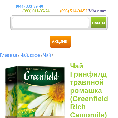
(044)
333-79-40
(093)
011-35-74
(093)
514-94-52
Viber чат
НАЙТИ
АКЦИИ!!!
Главная
/
Чай, кофе
/
Чай
/
Чай
Гринфилд
травяной
ромашка
(Greenfield
Rich
Camomile)