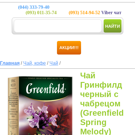
(044)
333-79-40
(093)
011-35-74
(093)
514-94-52
Viber чат
НАЙТИ
АКЦИИ!!!
Главная
/
Чай, кофе
/
Чай
/
Чай
Гринфилд
черный с
чабрецом
(Greenfield
Spring
Melody)