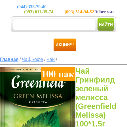
(044)
333-79-40
(093)
011-35-74
(093)
514-94-52
Viber чат
НАЙТИ
АКЦИИ!!!
Главная
/
Чай, кофе
/
Чай
/
Чай
Гринфилд
зеленый
мелисса
(Greenfield
Melissa)
100*1,5г