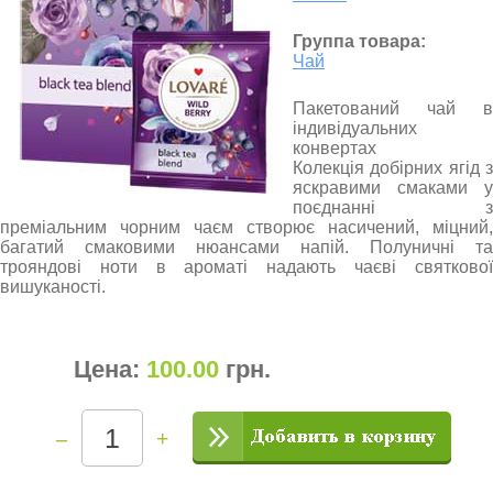
Группа товара:
Чай
Пакетований чай в
індивідуальних
конвертах
Колекція добірних ягід з
яскравими смаками у
поєднанні з
преміальним чорним чаєм створює насичений, міцний,
багатий смаковими нюансами напій. Полуничні та
трояндові ноти в ароматі надають чаєві святкової
вишуканості.
Цена:
100.00
грн
.
–
+