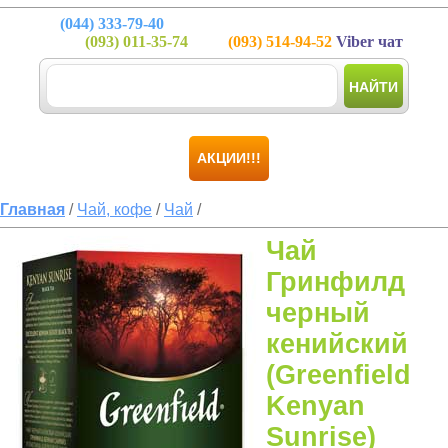
(044)
333-79-40
(093)
011-35-74
(093)
514-94-52
Viber чат
НАЙТИ
АКЦИИ!!!
Главная
/
Чай, кофе
/
Чай
/
Чай
Гринфилд
черный
кенийский
(Greenfield
Kenyan
Sunrise)