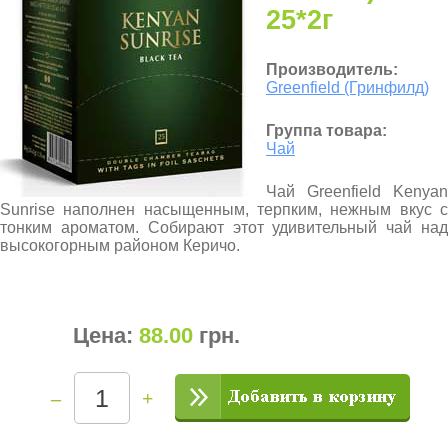
25*2г
Производитель:
Greenfield (Гринфилд)
Группа товара:
Чай
Чай Greenfield Kenyan
Sunrise наполнен насыщенным, терпким, нежным вкус с
тонким ароматом. Собирают этот удивительный чай над
высокогорным районом Керичо.
Цена:
88.00
грн
.
–
+