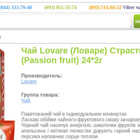
(044)
333-79-40
(093)
011-35-74
(093)
514-94-52
Viber ч
Н
/
Чай Lovare (Ловаре) Страс
(Passion fruit) 24*2г
Производитель:
Lovare
Группа товара:
Чай
Пакетований чай в індивідуальних конвертах
Ласкаві обійми чайного-фруктового смаку зачаров
Чорний чай насичує енергією, шматочки фруктів з
апельсина і квіткові пелюстки дарують гарний на
персика наповнює серце теплом.