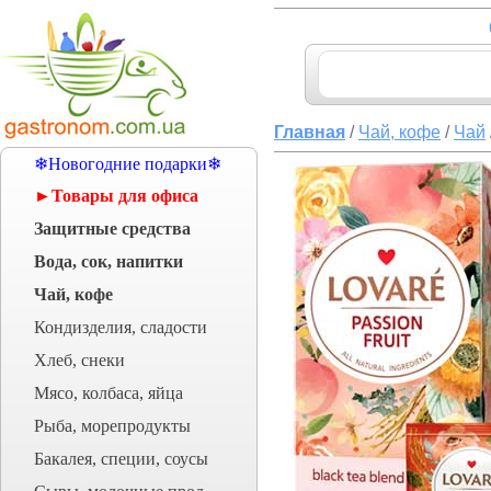
Главная
/
Чай, кофе
/
Чай
❄Новогодние подарки❄
►Товары для офиса
Защитные средства
Вода, сок, напитки
Чай, кофе
Кондизделия, сладости
Хлеб, снеки
Мясо, колбаса, яйца
Рыба, морепродукты
Бакалея, специи, соусы