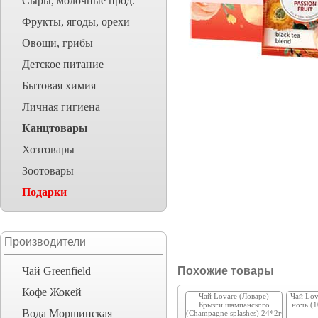
Сыры, молочные прод.
Фрукты, ягоды, орехи
Овощи, грибы
Детское питание
Бытовая химия
Личная гигиена
Канцтовары
Хозтовары
Зоотовары
Подарки
Производители
Чай Greenfield
Похожие товары
Кофе Жокей
Чай Lovare (Ловаре)
Чай Lov
Брызги шампанского
ночь (1
Вода Моршинская
(Champagne splashes) 24*2г