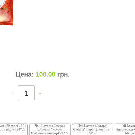
Цена:
100.00
грн
.
–
+
are (Ловаре) 1001
Чай Lovare (Ловаре)
Чай Lovare (Ловаре)
Чай Lovar
001 nights) 24*2г
Багамский саусеп
Ягодный пирог (Berry Jam)
Цитрусовая м
(Bahamian soursop) 24*2г
24*2г
Meliss