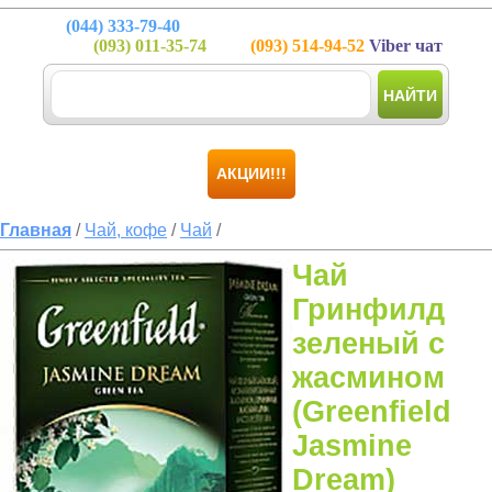
(044)
333-79-40
(093)
011-35-74
(093)
514-94-52
Viber чат
НАЙТИ
АКЦИИ!!!
Главная
/
Чай, кофе
/
Чай
/
Чай
Гринфилд
зеленый с
жасмином
(Greenfield
Jasmine
Dream)