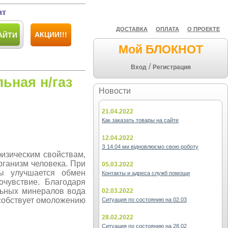
ат
ДОСТАВКА
ОПЛАТА
О ПРОЕКТЕ
АКЦИИ!!!
АЙТИ
Мой БЛОКНОТ
/
Вход
Регистрация
ьная н/газ
Новости
21.04.2022
Как заказать товары на сайте
12.04.2022
З 14.04 ми відновлюємо свою роботу
изическим свойствам,
рганизм человека. При
05.03.2022
ды улучшается обмен
Контакты и адреса служб помощи
чувствие. Благодаря
льных минералов вода
02.03.2022
особствует омоложению
Ситуация по состоянию на 02.03
28.02.2022
Ситуация по состоянию на 28.02