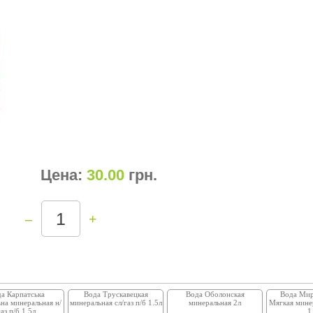
Цена:
30.00
грн
.
–
+
а Карпатська
Вода Трускавецкая
Вода Оболонская
Вода Мир
на минеральная н/
минеральная сл/газ п/б 1.5л
минеральная 2л
Мягкая минер
газ п/б 1.5л
1