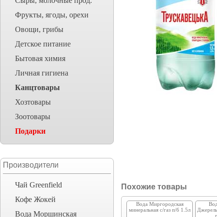
Сыры, молочные прод.
Фрукты, ягоды, орехи
Овощи, грибы
Детское питание
Бытовая химия
Личная гигиена
Канцтовары
Хозтовары
Зоотовары
Подарки
Производители
Чай Greenfield
Похожие товары
Кофе Жокей
Вода Миргородская
Вод
минеральная с/газ п/б 1.5л
Джерель
Вода Моршинская