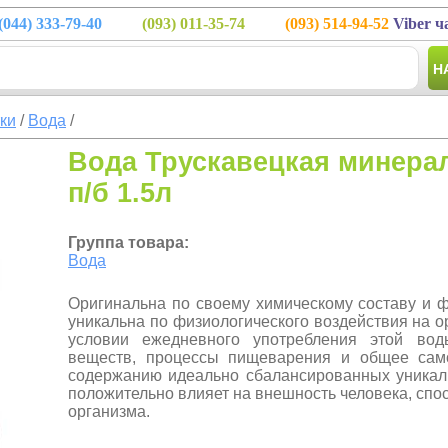
(044)
333-79-40
(093)
011-35-74
(093)
514-94-52
Viber ч
Н
тки
/
Вода
/
Вода Трускавецкая минерал
п/б 1.5л
Группа товара:
Вода
Оригинальна по своему химическому составу и ф
уникальна по физиологического воздействия на о
условии ежедневного употребления этой во
веществ, процессы пищеварения и общее само
содержанию идеально сбалансированных уника
положительно влияет на внешность человека, сп
организма.