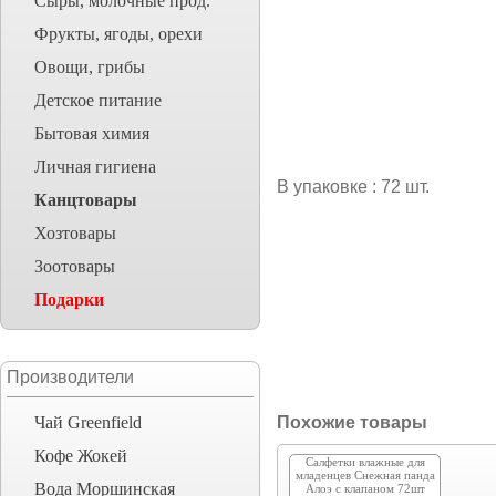
Сыры, молочные прод.
Фрукты, ягоды, орехи
Овощи, грибы
Детское питание
Бытовая химия
Личная гигиена
В упаковке : 72 шт.
Канцтовары
Хозтовары
Зоотовары
Подарки
Производители
Чай Greenfield
Похожие товары
Кофе Жокей
Салфетки влажные для
младенцев Снежная панда
Вода Моршинская
Алоэ с клапаном 72шт