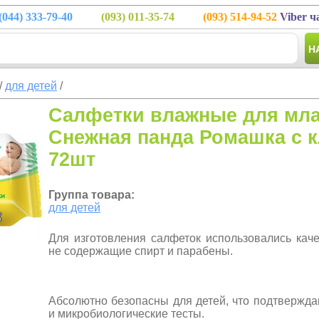
(044)
333-79-40
(093)
011-35-74
(093)
514-94-52
Viber ч
Н
/
для детей
/
Салфетки влажные для мл
Снежная панда Ромашка с 
72шт
Группа товара:
для детей
Для изготовления салфеток использовались кач
не содержащие спирт и парабены.
Абсолютно безопасны для детей, что подтвержда
и микробиологические тесты.