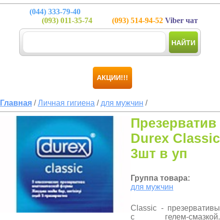
(044)
333-79-40
(093)
011-35-74
(093)
514-94-52
Viber чат
НАЙТИ
АКЦИИ!!!
Главная
/
Личная гигиена
/
для мужчин
/
Презерватив
Durex Classic
3шт в уп
Группа товара:
для мужчин
Classic - презервативы
с гелем-смазкой.