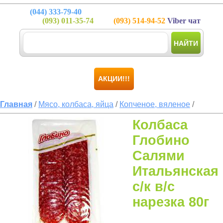
(044)
333-79-40
(093)
011-35-74
(093)
514-94-52
Viber чат
НАЙТИ
АКЦИИ!!!
Главная
/
Мясо, колбаса, яйца
/
Копченое, вяленое
/
Колбаса
Глобино
Салями
Итальянская
с/к в/с
нарезка 80г