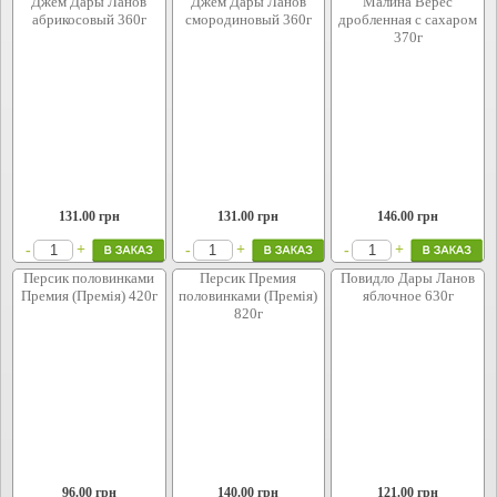
Джем Дары Ланов
Джем Дары Ланов
Малина Верес
абрикосовый 360г
смородиновый 360г
дробленная с сахаром
370г
131.00
грн
131.00
грн
146.00
грн
+
+
+
-
-
-
Персик половинками
Персик Премия
Повидло Дары Ланов
Премия (Премія) 420г
половинками (Премія)
яблочное 630г
820г
96.00
грн
140.00
грн
121.00
грн