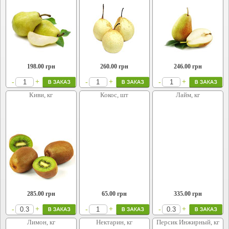
198.00
грн
260.00
грн
246.00
грн
+
+
+
-
-
-
Киви, кг
Кокос, шт
Лайм, кг
285.00
грн
65.00
грн
335.00
грн
+
+
+
-
-
-
Лимон, кг
Нектарин, кг
Персик Инжирный, кг