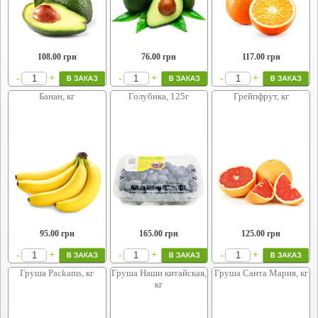
108.00
грн
76.00
грн
117.00
грн
+
+
+
-
-
-
Банан, кг
Голубика, 125г
Грейпфрут, кг
95.00
грн
165.00
грн
125.00
грн
+
+
+
-
-
-
Груша Packams, кг
Груша Наши китайская,
Груша Санта Мария, кг
кг