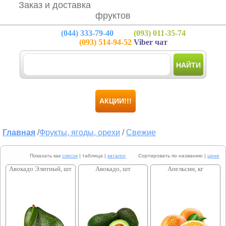
Заказ и доставка
фруктов
(044)
333-79-40
(093)
011-35-74
(093)
514-94-52
Viber чат
НАЙТИ
АКЦИИ!!!
Главная
/
Фрукты, ягоды, орехи
/
Свежие
Показать как
список
| таблица |
каталог
Сортировать по названию |
цене
Авокадо Элитный, шт
Авокадо, шт
Апельсин, кг