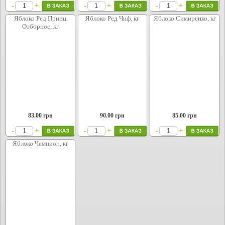
+
+
+
-
-
-
Яблоко Ред Принц
Яблоко Ред Чиф, кг
Яблоко Симиренко, кг
Отборное, кг
83.00
грн
90.00
грн
85.00
грн
+
+
+
-
-
-
Яблоко Чемпион, кг