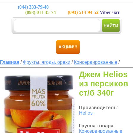
(044)
333-79-40
(093)
011-35-74
(093)
514-94-52
Viber чат
НАЙТИ
АКЦИИ!!!
Главная
/
Фрукты, ягоды, орехи
/
Консервированные
/
Джем Helios
из персиков
ст/б 340г
Производитель:
Helios
Группа товара:
Консервированные