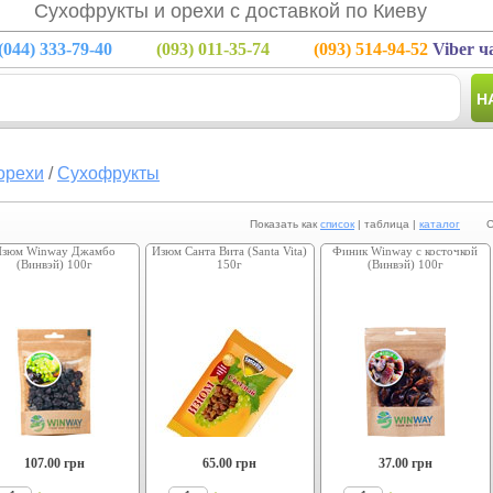
Сухофрукты и орехи с доставкой по Киеву
(044)
333-79-40
(093)
011-35-74
(093)
514-94-52
Viber ч
Н
орехи
/
Сухофрукты
Показать как
список
| таблица |
каталог
Сорт
Изюм Winway Джамбо
Изюм Санта Вита (Santa Vita)
Финик Winway с косточкой
(Винвэй) 100г
150г
(Винвэй) 100г
107.00
грн
65.00
грн
37.00
грн