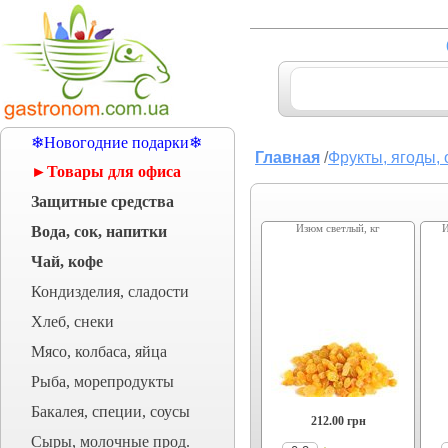
❄Новогодние подарки❄
Главная
/
Фрукты, ягоды, 
►Товары для офиса
Защитные средства
Изюм светлый, кг
Вода, сок, напитки
Чай, кофе
Кондизделия, сладости
Хлеб, снеки
Мясо, колбаса, яйца
Рыба, морепродукты
Бакалея, специи, соусы
212.00
грн
Сыры, молочные прод.