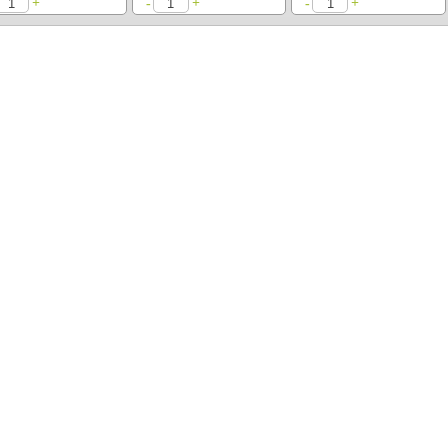
+
+
+
-
-