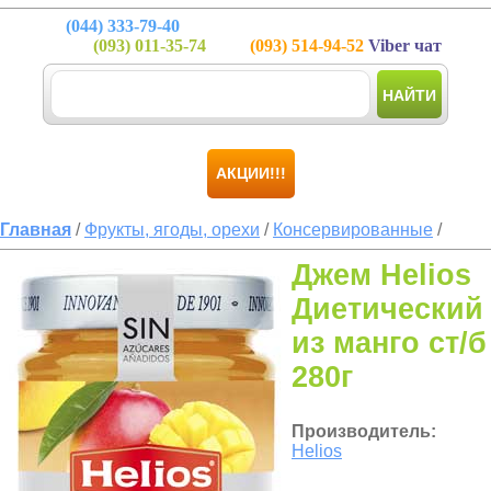
(044)
333-79-40
(093)
011-35-74
(093)
514-94-52
Viber чат
НАЙТИ
АКЦИИ!!!
Главная
/
Фрукты, ягоды, орехи
/
Консервированные
/
Джем Helios
Диетический
из манго ст/б
280г
Производитель:
Helios