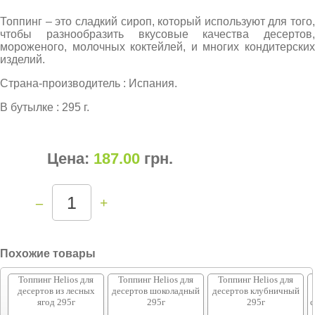
Топпинг – это сладкий сироп, который используют для того,
чтобы разнообразить вкусовые качества десертов,
мороженого, молочных коктейлей, и многих кондитерских
изделий.
Страна-производитель : Испания.
В бутылке : 295 г.
Цена:
187.00
грн
.
–
+
Похожие товары
Топпинг Helios для
Топпинг Helios для
Топпинг Helios для
десертов из лесных
десертов шоколадный
десертов клубничный
ягод 295г
295г
295г
с