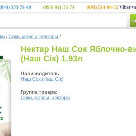
(044)
333-79-40
(093)
011-35-74
(093)
514-94-52
Viber ч
Н
тки
/
Соки, морсы, нектары
/
Нектар Наш Сок Яблочно-в
(Наш Сік) 1.93л
Производитель:
Наш Сок (Наш Сік)
Группа товара:
Соки, морсы, нектары