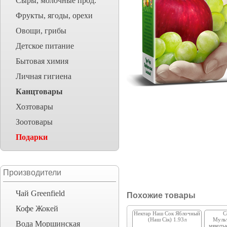
Сыры, молочные прод.
Фрукты, ягоды, орехи
Овощи, грибы
Детское питание
Бытовая химия
Личная гигиена
Канцтовары
Хозтовары
Зоотовары
Подарки
Производители
Чай Greenfield
Похожие товары
Кофе Жокей
Нектар Наш Сок Яблочный
С
(Наш Сік) 1.93л
Муль
Вода Моршинская
мякоть