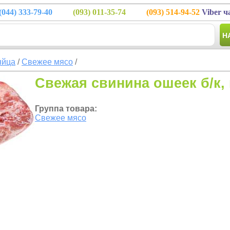
(044)
333-79-40
(093)
011-35-74
(093)
514-94-52
Viber ч
Н
яйца
/
Свежее мясо
/
Cвежая свинина ошеек б/к, 
Группа товара:
Свежее мясо