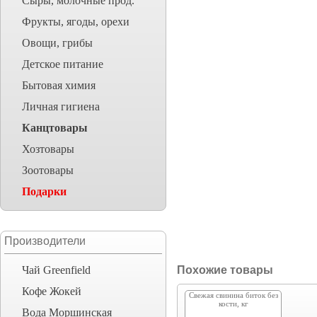
Сыры, молочные прод.
Фрукты, ягоды, орехи
Овощи, грибы
Детское питание
Бытовая химия
Личная гигиена
Канцтовары
Хозтовары
Зоотовары
Подарки
Производители
Чай Greenfield
Похожие товары
Кофе Жокей
Cвежая свинина биток без
кости, кг
Вода Моршинская