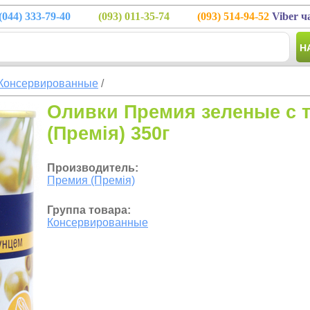
(044)
333-79-40
(093)
011-35-74
(093)
514-94-52
Viber ч
Н
Консервированные
/
Оливки Премия зеленые с 
(Премія) 350г
Производитель:
Премия (Премія)
Группа товара:
Консервированные