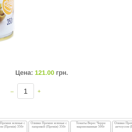
Цена:
121.00
грн
.
–
+
Премия зеленые с
Оливки Премия зеленые с
Томаты Верес Черри
Оливки Прем
м (Премія) 350г
паприкой (Премія) 350г
маринованные 500г
анчоусом (