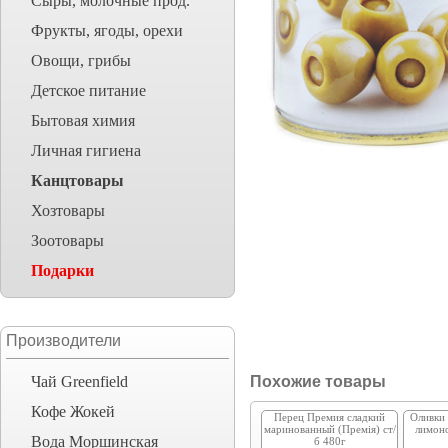
Сыры, молочные прод.
Фрукты, ягоды, орехи
Овощи, грибы
Детское питание
Бытовая химия
Личная гигиена
Канцтовары
Хозтовары
Зоотовары
Подарки
Производители
Чай Greenfield
Похожие товары
Кофе Жокей
Перец Премия сладкий
Оливки 
маринованный (Премія) ст/
лимоно
Вода Моршинская
б 480г