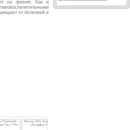
ет на зрение. Как и
отивовоспалительными
ащищают от болезней и
к Томатный с
Нектар Jaffa Ананасовый
Нектар Jaffa Тропические
Сок Галиция я
ш Сік) 1.93л
(Джаффа) 0.95л
фрукты (Джаффа) 0.95л
вишневый прямог
(Galicia) 