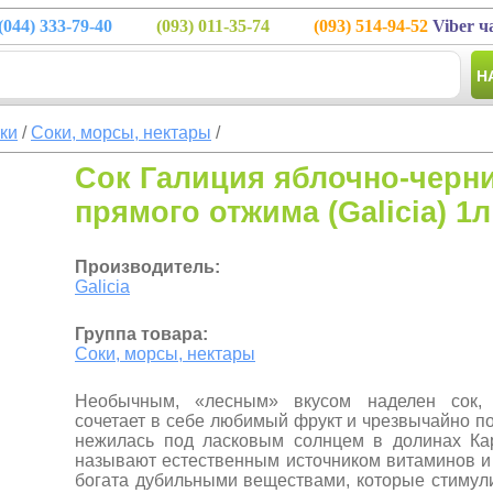
(044)
333-79-40
(093)
011-35-74
(093)
514-94-52
Viber ч
Н
тки
/
Соки, морсы, нектары
/
Сок Галиция яблочно-черн
прямого отжима (Galicia) 1л
Производитель:
Galicia
Группа товара:
Соки, морсы, нектары
Необычным, «лесным» вкусом наделен сок, 
сочетает в себе любимый фрукт и чрезвычайно по
нежилась под ласковым солнцем в долинах Ка
называют естественным источником витаминов и
богата дубильными веществами, которые стимул