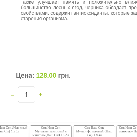
также улучшает память и положительно влия
большинство лесных ягод, черника обладает пр
свойствами, содержит антиоксиданты, которые з
старения организма.
Цена:
128.00
грн
.
–
+
Наш Сок Яблочный
Сок Наш Сок
Сок Наш Сок
Сок Наш Со
аш Сік) 1.93л
Мультивитаминный с
Мультифруктовый (Наш
мякотью (На
мякотью (Наш Сік) 1.93л
Сік) 1.93л