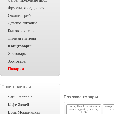
Сыры, молочные прод.
Фрукты, ягоды, орехи
Овощи, грибы
Детское питание
Бытовая химия
Личная гигиена
Канцтовары
Хозтовары
Зоотовары
Подарки
Производители
Чай Greenfield
Похожие товары
Кофе Жокей
Нектар Наш Сок Яблочно-
Нектар 
виноградный (Наш Сік)
(Н
Вода Моршинская
1.93л