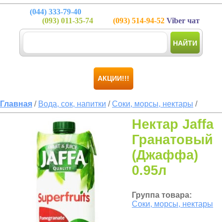
(044)
333-79-40
(093)
011-35-74
(093)
514-94-52
Viber чат
НАЙТИ
АКЦИИ!!!
Главная
/
Вода, сок, напитки
/
Соки, морсы, нектары
/
Нектар Jaffa
Гранатовый
(Джаффа)
0.95л
Группа товара:
Соки, морсы, нектары