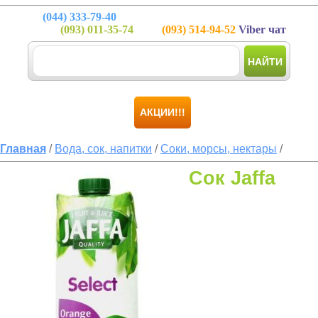
(044)
333-79-40
(093)
011-35-74
(093)
514-94-52
Viber чат
НАЙТИ
АКЦИИ!!!
Главная
/
Вода, сок, напитки
/
Соки, морсы, нектары
/
Сок Jaffa