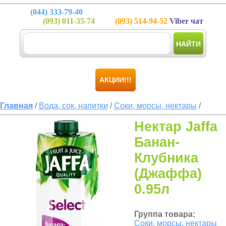
(044)
333-79-40
(093)
011-35-74
(093)
514-94-52
Viber чат
НАЙТИ
АКЦИИ!!!
Главная
/
Вода, сок, напитки
/
Соки, морсы, нектары
/
Нектар Jaffa
Банан-
Клубника
(Джаффа)
0.95л
Группа товара:
Соки, морсы, нектары