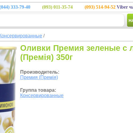
(044)
333-79-40
(093)
011-35-74
(093)
514-94-52
Viber ч
Н
Консервированные
/
Оливки Премия зеленые с
(Премія) 350г
Производитель:
Премия (Премія)
Группа товара:
Консервированные