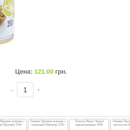
Цена:
121.00
грн
.
–
+
Премия зеленые с
Оливки Премия зеленые с
Томаты Верес Черри
Оливки Прем
м (Премія) 350г
паприкой (Премія) 350г
маринованные 500г
анчоусом (