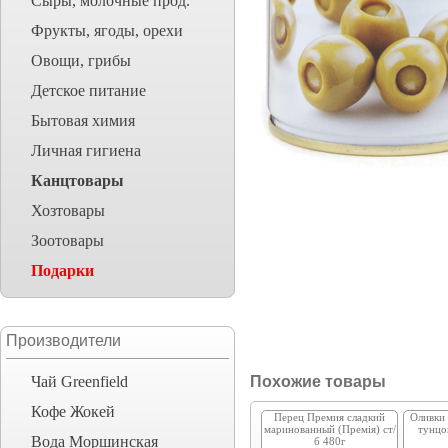
Сыры, молочные прод.
Фрукты, ягоды, орехи
Овощи, грибы
Детское питание
Бытовая химия
Личная гигиена
Канцтовары
Хозтовары
Зоотовары
Подарки
Производители
Чай Greenfield
Похожие товары
Кофе Жокей
Перец Премия сладкий
Оливки 
маринованный (Премія) ст/
тунцо
Вода Моршинская
б 480г