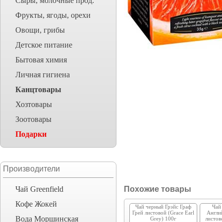
Сыры, молочные прод.
Фрукты, ягоды, орехи
Овощи, грибы
Детское питание
Бытовая химия
Личная гигиена
Канцтовары
Хозтовары
Зоотовары
Подарки
Производители
Чай Greenfield
Похожие товары
Кофе Жокей
Чай черный Грэйс Граф
Чай
Грей листовой (Grace Earl
Англи
Вода Моршинская
Grey) 100г
листов