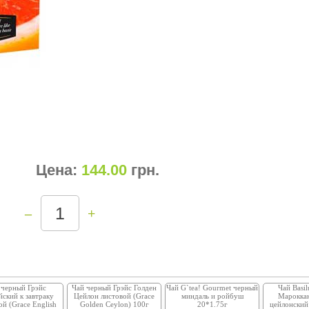
Цена:
144.00
грн
.
–
+
 черный Грэйс
Чай черный Грэйс Голден
Чай G`tea! Gourmet черный
Чай Basil
йский к завтраку
Цейлон листовой (Grace
миндаль и ройбуш
Мароккан
ой (Grace English
Golden Ceylon) 100г
20*1.75г
цейлонский