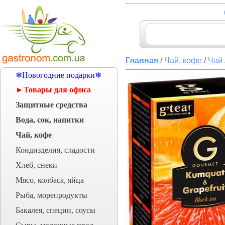
Главная
/
Чай, кофе
/
Чай
❄Новогодние подарки❄
►Товары для офиса
Защитные средства
Вода, сок, напитки
Чай, кофе
Кондизделия, сладости
Хлеб, снеки
Мясо, колбаса, яйца
Рыба, морепродукты
Бакалея, специи, соусы