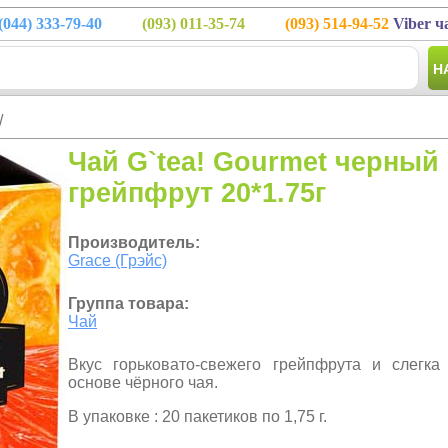
(044)
333-79-40
(093)
011-35-74
(093)
514-94-52
Viber ч
Н
/
Чай G`tea! Gourmet черный
грейпфрут 20*1.75г
Производитель:
Grace (Грэйс)
Группа товара:
Чай
Вкус горьковато-свежего грейпфрута и слегка
основе чёрного чая.
В упаковке : 20 пакетиков по 1,75 г.