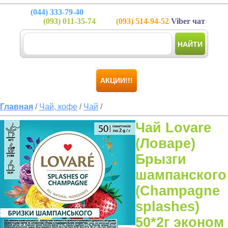
(044)
333-79-40
(093)
011-35-74
(093)
514-94-52
Viber чат
НАЙТИ
АКЦИИ!!!
Главная
/
Чай, кофе
/
Чай
/
Чай Lovare
(Ловаре)
Брызги
шампанского
(Champagne
splashes)
50*2г эконом