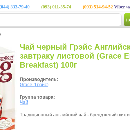
(044)
333-79-40
(093)
011-35-74
(093)
514-94-52
Viber ч
Н
/
Чай черный Грэйс Английск
завтраку листовой (Grace E
Breakfast) 100г
Производитель:
Grace (Грэйс)
Группа товара:
Чай
Традиционный английский чай - бренд кенийских и