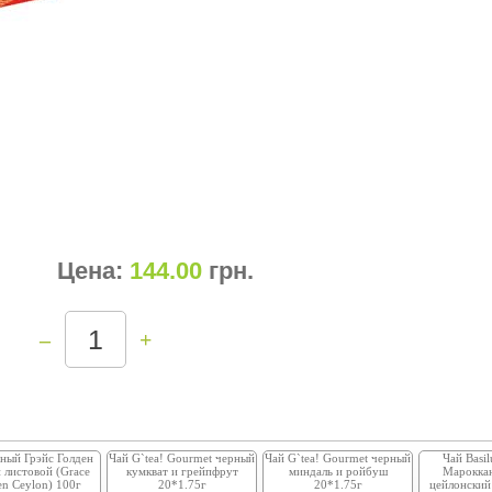
Цена:
144.00
грн
.
–
+
ный Грэйс Голден
Чай G`tea! Gourmet черный
Чай G`tea! Gourmet черный
Чай Basil
 листовой (Grace
кумкват и грейпфрут
миндаль и ройбуш
Мароккан
n Ceylon) 100г
20*1.75г
20*1.75г
цейлонский