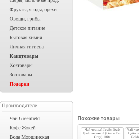
Сыры, молочные прод.
Фрукты, ягоды, орехи
Овощи, грибы
Детское питание
Бытовая химия
Личная гигиена
Канцтовары
Хозтовары
Зоотовары
Подарки
Производители
Чай Greenfield
Похожие товары
Кофе Жокей
Чай черный Грэйс Граф
Чай чер
Грей листовой (Grace Earl
Цейлон
Вода Моршинская
Grey) 100г
Golde