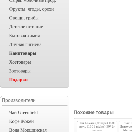
Сыры, молочные прод.
Фрукты, ягоды, орехи
Овощи, грибы
Детское питание
Бытовая химия
Личная гигиена
Канцтовары
Хозтовары
Зоотовары
Подарки
Производители
Чай Greenfield
Похожие товары
Кофе Жокей
Чай Lovare (Ловаре) 1001
Чай 
ночь (1001 nights) 50*2г
Цитрусов
Вода Моршинская
эконом
Melis