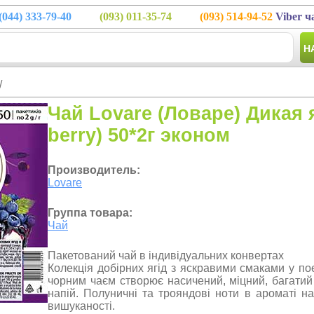
(044)
333-79-40
(093)
011-35-74
(093)
514-94-52
Viber ч
Н
/
Чай Lovare (Ловаре) Дикая 
berry) 50*2г эконом
Производитель:
Lovare
Группа товара:
Чай
Пакетований чай в індивідуальних конвертах
Колекція добірних ягід з яскравими смаками у по
чорним чаєм створює насичений, міцний, багати
напій. Полуничні та трояндові ноти в ароматі на
вишуканості.