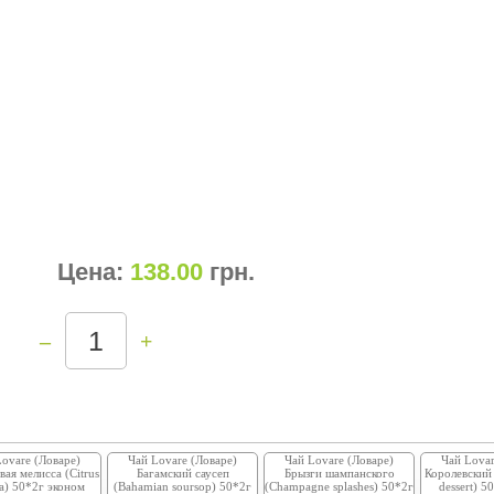
Цена:
138.00
грн
.
–
+
Lovare (Ловаре)
Чай Lovare (Ловаре)
Чай Lovare (Ловаре)
Чай Lovar
ая мелисса (Citrus
Багамский саусеп
Брызги шампанского
Королевский 
sa) 50*2г эконом
(Bahamian soursop) 50*2г
(Champagne splashes) 50*2г
dessert) 5