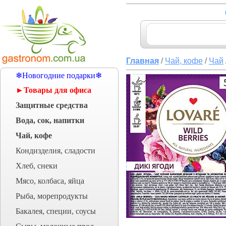
Главная
/
Чай, кофе
/
Чай
❄Новогодние подарки❄
►Товары для офиса
Защитные средства
Вода, сок, напитки
Чай, кофе
Кондизделия, сладости
Хлеб, снеки
Мясо, колбаса, яйца
Рыба, морепродукты
Бакалея, специи, соусы