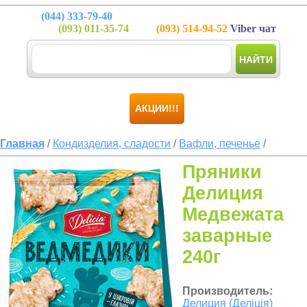
(044)
333-79-40
(093)
011-35-74
(093)
514-94-52
Viber чат
НАЙТИ
АКЦИИ!!!
Главная
/
Кондизделия, сладости
/
Вафли, печенье
/
Пряники
Делиция
Медвежата
заварные
240г
Производитель:
Делиция (Деліція)