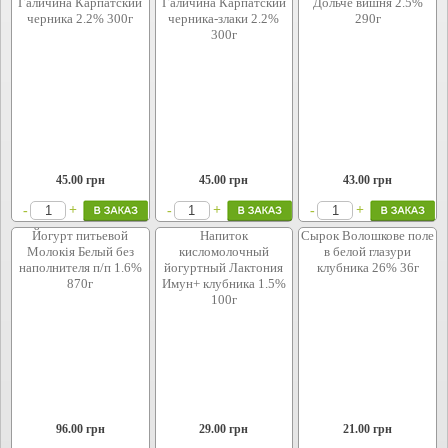
Галичина Карпатский
Галичина Карпатский
Дольче вишня 2.5%
черника 2.2% 300г
черника-злаки 2.2%
290г
300г
45.00
грн
45.00
грн
43.00
грн
+
+
+
-
-
-
Йогурт питьевой
Напиток
Сырок Волошкове поле
Молокія Белый без
кисломолочный
в белой глазури
наполнителя п/п 1.6%
йогуртный Лактония
клубника 26% 36г
870г
Имун+ клубника 1.5%
100г
96.00
грн
29.00
грн
21.00
грн