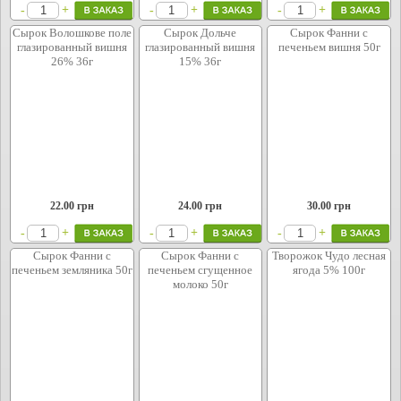
+
+
+
-
-
-
Сырок Волошкове поле
Сырок Дольче
Сырок Фанни с
глазированный вишня
глазированный вишня
печеньем вишня 50г
26% 36г
15% 36г
22.00
грн
24.00
грн
30.00
грн
+
+
+
-
-
-
Сырок Фанни с
Сырок Фанни с
Творожок Чудо лесная
печеньем земляника 50г
печеньем сгущенное
ягода 5% 100г
молоко 50г