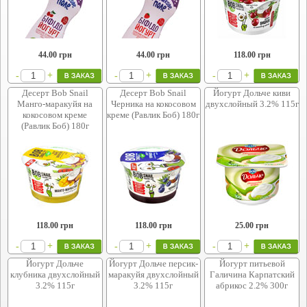
44.00
грн
44.00
грн
118.00
грн
+
+
+
-
-
-
Десерт Bob Snail
Десерт Bob Snail
Йогурт Дольче киви
Манго-маракуйя на
Черника на кокосовом
двухслойный 3.2% 115г
кокосовом креме
креме (Равлик Боб) 180г
(Равлик Боб) 180г
118.00
грн
118.00
грн
25.00
грн
+
+
+
-
-
-
Йогурт Дольче
Йогурт Дольче персик-
Йогурт питьевой
клубника двухслойный
маракуйя двухслойный
Галичина Карпатский
3.2% 115г
3.2% 115г
абрикос 2.2% 300г