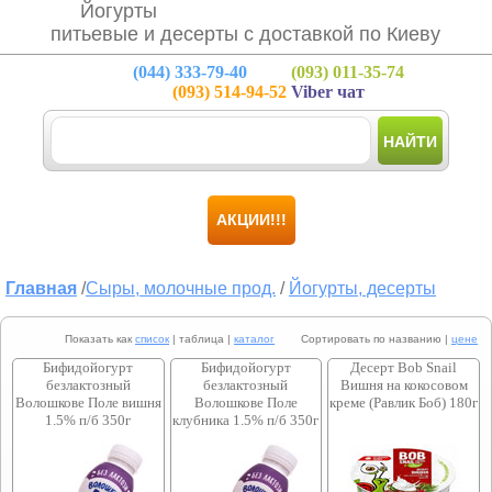
Йогурты
питьевые и десерты с доставкой по Киеву
(044)
333-79-40
(093)
011-35-74
(093)
514-94-52
Viber чат
НАЙТИ
АКЦИИ!!!
Главная
/
Сыры, молочные прод.
/
Йогурты, десерты
Показать как
список
| таблица |
каталог
Сортировать по названию |
цене
Бифидойогурт
Бифидойогурт
Десерт Bob Snail
безлактозный
безлактозный
Вишня на кокосовом
Волошкове Поле вишня
Волошкове Поле
креме (Равлик Боб) 180г
1.5% п/б 350г
клубника 1.5% п/б 350г