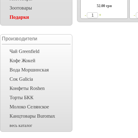
52.00
грн
Зоотовары
+
-
-
Подарки
Производители
Чай Greenfield
Кофе Жокей
Вода Моршинская
Сок Galicia
Конфеты Roshen
Торты БКК
Молоко Селянское
Канцтовары Buromax
весь каталог