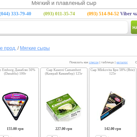
Мягкий и плавленый сыр
(044)
333-79-40
(093)
011-35-74
(093)
514-94-52
Viber ч
Н
е прод.
/
Мягкие сыры
Показать как
список
| таблица |
каталог
Сорт
р Emborg Данаблю 50%
Сыр Kaserei Camambert
Сыр Mlekovita Бри 58% (Brie)
(Danablu) 100г
(Казерай Камамбер) 125г
125г
155.00
грн
227.00
грн
142.00
грн