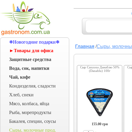
❄Новогодние подарки❄
Главная
/
Сыры, молочны
►Товары для офиса
Защитные средства
Сыр Canzona Данаблю 50%
Сы
Вода, сок, напитки
(Danablu) 100г
Чай, кофе
Кондизделия, сладости
Хлеб, снеки
Мясо, колбаса, яйца
Рыба, морепродукты
Бакалея, специи, соусы
155.00
грн
Сыры, молочные прод.