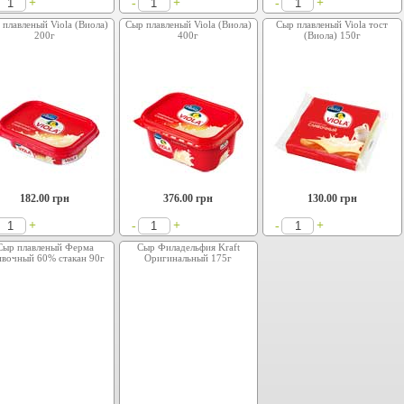
+
+
+
-
-
 плавленый Viola (Виола)
Сыр плавленый Viola (Виола)
Сыр плавленый Viola тост
200г
400г
(Виола) 150г
182.00
грн
376.00
грн
130.00
грн
+
+
+
-
-
Сыр плавленый Ферма
Сыр Филадельфия Kraft
ивочный 60% стакан 90г
Оригинальный 175г