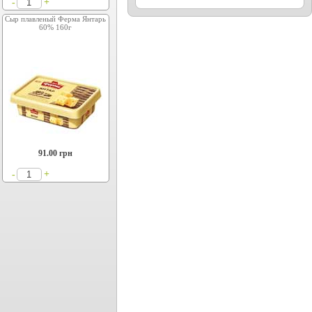
+
-
Сыр плавленый Ферма Янтарь
60% 160г
91.00
грн
+
-