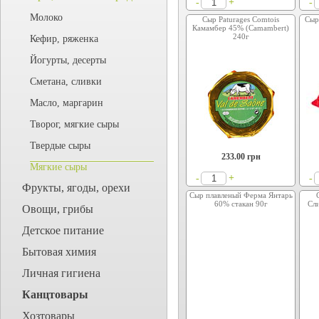
+
-
-
Молоко
Сыр Paturages Comtois
Сыр
Камамбер 45% (Camambert)
240г
Кефир, ряженка
Йогурты, десерты
Сметана, сливки
Масло, маргарин
Творог, мягкие сыры
Твердые сыры
233.00
грн
Мягкие сыры
+
-
-
Фрукты, ягоды, орехи
Сыр плавленый Ферма Янтарь
60% стакан 90г
Сл
Овощи, грибы
Детское питание
Бытовая химия
Личная гигиена
Канцтовары
Хозтовары