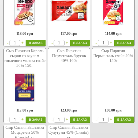
118.00
грн
117.00
грн
114.00
грн
+
+
+
-
-
-
Сыр Пирятин Король
Сыр Пирятин
Сыр Пирятин
сыров со вкусом
Перменталь брусок
Перменталь слайс 40%
топленого молока слайс
40% 160г
150г
50% 150г
117.00
грн
123.00
грн
130.00
грн
+
+
+
-
-
-
Сыр Славия Баштанка
Сыр Славия Баштанка
Моцарелла 50%
Сулугуни 45% (Славія),
(Славія), кг
кг