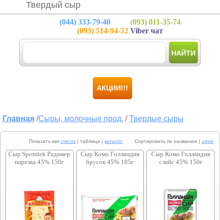
Твердый сыр
(044)
333-79-40
(093)
011-35-74
(093)
514-94-52
Viber чат
НАЙТИ
АКЦИИ!!!
Главная
/
Сыры, молочные прод.
/
Твердые сыры
Показать как
список
| таблица |
каталог
Сортировать по названию |
цене
Сыр Spomlek Радамер
Сыр Комо Голландия
Сыр Комо Голландия
нарезка 45% 150г
брусок 45% 185г
слайс 45% 150г