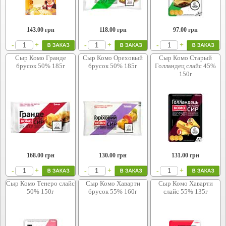
143.00
грн
118.00
грн
97.00
грн
+
+
+
-
-
-
Сыр Комо Гранде
Сыр Комо Ореховый
Сыр Комо Старый
брусок 50% 185г
брусок 50% 185г
Голландец слайс 45%
150г
168.00
грн
130.00
грн
131.00
грн
+
+
+
-
-
-
Сыр Комо Тенеро слайс
Сыр Комо Хаварти
Сыр Комо Хаварти
50% 150г
брусок 55% 160г
слайс 55% 135г