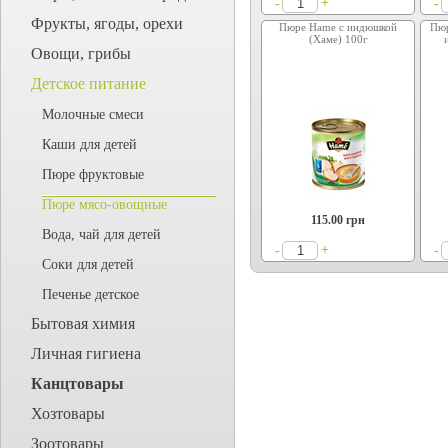
+
-
-
Фрукты, ягоды, орехи
Пюре Hame с индюшкой
Пюр
(Хаме) 100г
Овощи, грибы
Детское питание
Молочные смеси
Каши для детей
Пюре фруктовые
Пюре мясо-овощные
115.00
грн
Вода, чай для детей
+
-
-
Соки для детей
Печенье детское
Бытовая химия
Личная гигиена
Канцтовары
Хозтовары
Зоотовары