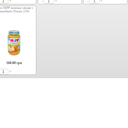
+
+
+
-
-
е HiPP нежные овощи с
индейкой (Хипп) 220г
168.00
грн
+