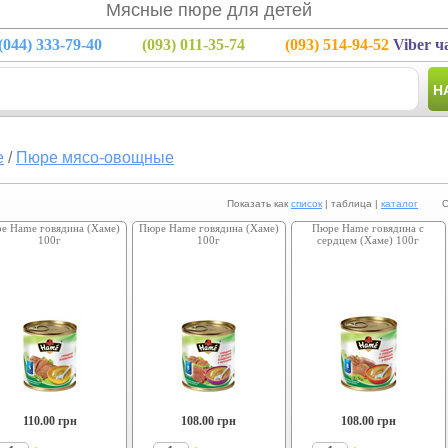
Мясные пюре для детей
(044)
333-79-40
(093)
011-35-74
(093)
514-94-52
Viber ч
Н
е
/
Пюре мясо-овощные
Показать как
список
| таблица |
каталог
Сорт
е Hame говядина (Хаме)
Пюре Hame говядина (Хаме)
Пюре Hame говядина с
100г
100г
сердцем (Хаме) 100г
110.00
грн
108.00
грн
108.00
грн