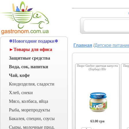
❄Новогодние подарки❄
Главная
/
Детское питани
►Товары для офиса
Защитные средства
Пюре Gerber цветная капуста
Пюр
Вода, сок, напитки
(Гербер) 80г
Чай, кофе
Кондизделия, сладости
Хлеб, снеки
Мясо, колбаса, яйца
Рыба, морепродукты
Бакалея, специи, соусы
63.00
грн
Сыры, молочные прод.