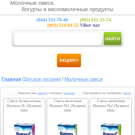
Молочные смеси,
йогурты и кисломолочные продукты
(044)
333-79-40
(093)
011-35-74
(093)
514-94-52
Viber чат
НАЙТИ
АКЦИИ!!!
Главная
/
Детское питание
/
Молочные смеси
Показать как
список
| таблица |
каталог
Сортировать по названию |
цене
Смесь безмолочная
Смесь молочная
Смесь молочная
Humana SL (Хумана)
Humana №1 (Хумана)
Humana №2 (Хумана)
500г
300г
600г