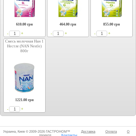
610.00
грн
464.00
грн
855.00
грн
+
+
+
-
-
-
Смесь молочная Нан 1
Нестле (NAN Nestle)
800г
1221.00
грн
+
-
Украина, Киев © 2009-2026 ГАСТРОНОМ™
Доставка
Оплата
О
проекте
Контакты