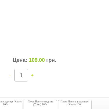
Цена:
108.00
грн
.
–
+
me курица (Хаме)
Пюре Hame говядина
Пюре Hame с индюшкой
100г
(Хаме) 100г
(Хаме) 100г