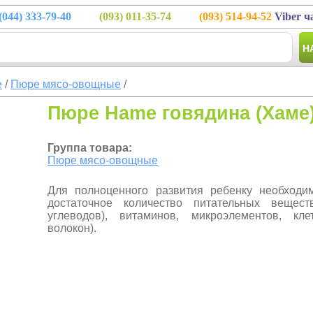
(044)
333-79-40
(093)
011-35-74
(093)
514-94-52
Viber ч
Н
е
/
Пюре мясо-овощные
/
Пюре Hame говядина (Хаме)
Группа товара:
Пюре мясо-овощные
Для полноценного развития ребенку необходи
достаточное количество питательных вещес
углеводов), витаминов, микроэлементов, кле
волокон).