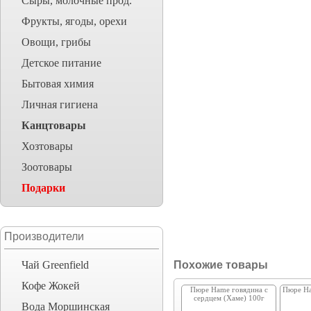
Сыры, молочные прод.
Фрукты, ягоды, орехи
Овощи, грибы
Детское питание
Бытовая химия
Личная гигиена
Канцтовары
Хозтовары
Зоотовары
Подарки
Производители
Чай Greenfield
Похожие товары
Кофе Жокей
Пюре Hame говядина с
Пюре Ha
сердцем (Хаме) 100г
Вода Моршинская