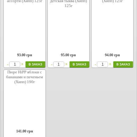
ассорти (Хипп) 125г
детская тыква (Хипп)
(Хипп) 125г
125г
93.00
грн
95.00
грн
94.00
грн
+
+
+
-
-
-
Пюре HiPP яблоки с
бананами и печеньем
(Хипп) 190г
141.00
грн