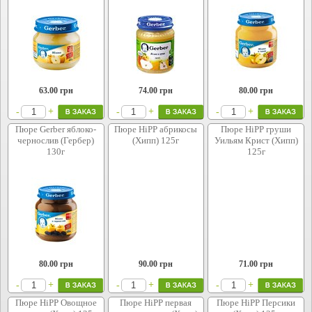
63.00
грн
74.00
грн
80.00
грн
+
+
+
-
-
-
Пюре Gerber яблоко-
Пюре HiPP абрикосы
Пюре HiPP груши
чернослив (Гербер)
(Хипп) 125г
Уильям Крист (Хипп)
130г
125г
80.00
грн
90.00
грн
71.00
грн
+
+
+
-
-
-
Пюре HiPP Овощное
Пюре HiPP первая
Пюре HiPP Персики