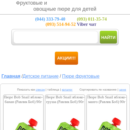
Фруктовые и
овощные пюре для детей
(044)
333-79-40
(093)
011-35-74
(093)
514-94-52
Viber чат
НАЙТИ
АКЦИИ!!!
Главная
/
Детское питание
/
Пюре фруктовые
Показать как
список
| таблица |
каталог
Сортировать по названию |
цене
Пюре Bob Snail яблоко-
Пюре Bob Snail яблоко-
Пюре Bob Snail яблоко-
банан (Равлик Боб) 90г
груша (Равлик Боб) 90г
манго (Равлик Боб) 90г