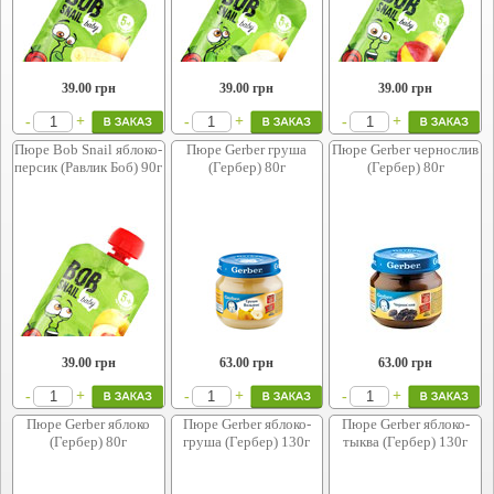
39.00
грн
39.00
грн
39.00
грн
+
+
+
-
-
-
Пюре Bob Snail яблоко-
Пюре Gerber груша
Пюре Gerber чернослив
персик (Равлик Боб) 90г
(Гербер) 80г
(Гербер) 80г
39.00
грн
63.00
грн
63.00
грн
+
+
+
-
-
-
Пюре Gerber яблоко
Пюре Gerber яблоко-
Пюре Gerber яблоко-
(Гербер) 80г
груша (Гербер) 130г
тыква (Гербер) 130г