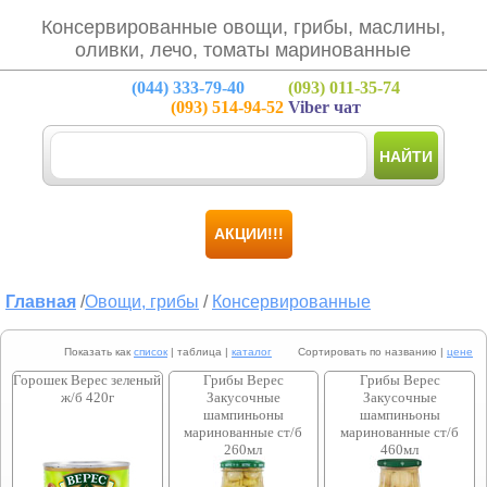
Консервированные овощи, грибы, маслины,
оливки, лечо, томаты маринованные
(044)
333-79-40
(093)
011-35-74
(093)
514-94-52
Viber чат
НАЙТИ
АКЦИИ!!!
Главная
/
Овощи, грибы
/
Консервированные
Показать как
список
| таблица |
каталог
Сортировать по названию |
цене
Горошек Верес зеленый
Грибы Верес
Грибы Верес
ж/б 420г
Закусочные
Закусочные
шампиньоны
шампиньоны
маринованные ст/б
маринованные ст/б
260мл
460мл