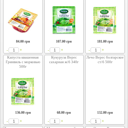
84.00
грн
107.00
грн
181.00
грн
+
+
+
-
-
-
Капуста квашенная
Кукуруза Верес
Лечо Верес болгарское
Гринвиль с морковью
сахарная ж/б 340г
ст/б 500г
500г
136.00
грн
68.00
грн
132.00
грн
+
+
+
-
-
-