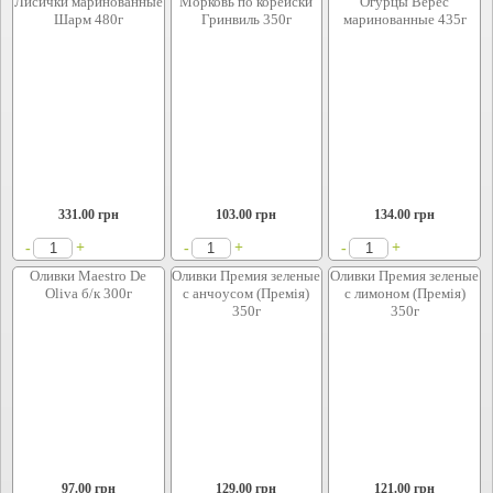
Лисички маринованные
Морковь по корейски
Огурцы Верес
Шарм 480г
Гринвиль 350г
маринованные 435г
331.00
грн
103.00
грн
134.00
грн
+
+
+
-
-
-
Оливки Maestro De
Оливки Премия зеленые
Оливки Премия зеленые
Oliva б/к 300г
с анчоусом (Премія)
с лимоном (Премія)
350г
350г
97.00
грн
129.00
грн
121.00
грн