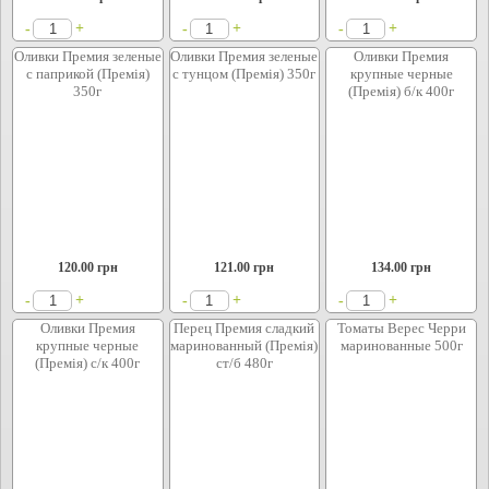
+
+
+
-
-
-
Оливки Премия зеленые
Оливки Премия зеленые
Оливки Премия
с паприкой (Премія)
с тунцом (Премія) 350г
крупные черные
350г
(Премія) б/к 400г
120.00
грн
121.00
грн
134.00
грн
+
+
+
-
-
-
Оливки Премия
Перец Премия сладкий
Томаты Верес Черри
крупные черные
маринованный (Премія)
маринованные 500г
(Премія) с/к 400г
ст/б 480г