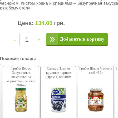
чесноком, листом хрена и специями – безупречная закуска
к любому столу.
Цена:
134.00
грн
.
–
+
Похожие товары
Грибы Верес
Оливки Премия
Грибы Шарм Маслята
Л
Закусочные
крупные черные
ст/б 480г
шампиньоны
(Премія) б/к 400г
маринованные ст/б
260мл