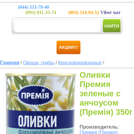
(044)
333-79-40
(093)
011-35-74
(093)
514-94-52
Viber чат
НАЙТИ
АКЦИИ!!!
Главная
/
Овощи, грибы
/
Консервированные
/
Оливки
Премия
зеленые с
анчоусом
(Премія) 350г
Производитель:
Премия (Премія)