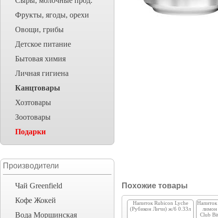
Сыры, молочные прод.
Фрукты, ягоды, орехи
Овощи, грибы
Детское питание
Бытовая химия
Личная гигиена
Канцтовары
Хозтовары
Зоотовары
Подарки
Производители
Чай Greenfield
Похожие товары
Кофе Жокей
Напиток Rubicon Lyche
Напиток 
(Рубикон Личи) ж/б 0.33л
лимон 
Вода Моршинская
Club Bi