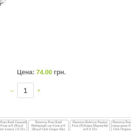
Цена:
74.00
грн
.
–
+
Роял Клаб Горький
Напиток Роял Клаб
Напиток Rubicon Passion
Напиток Роя
б/алк ж/б (Royal
Имбирный эль б/алк ж/б
Fruit (Рубикон Маракуйя)
смородина б/
tter Lemon ) 0.33л
(Royal Club Ginger Ale)
ж/б 0.33л
Club Original