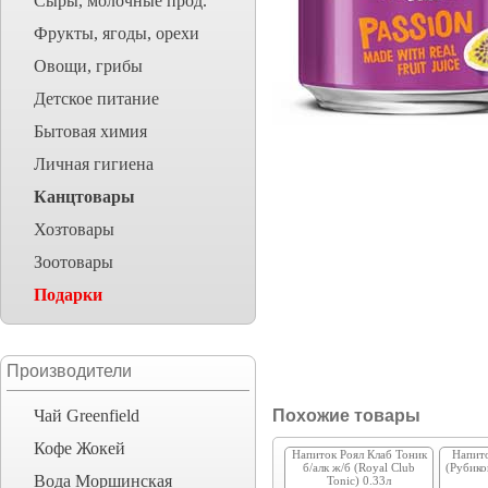
Сыры, молочные прод.
Фрукты, ягоды, орехи
Овощи, грибы
Детское питание
Бытовая химия
Личная гигиена
Канцтовары
Хозтовары
Зоотовары
Подарки
Производители
Чай Greenfield
Похожие товары
Кофе Жокей
Напиток Роял Клаб Тоник
Напито
б/алк ж/б (Royal Club
(Рубико
Вода Моршинская
Tonic) 0.33л