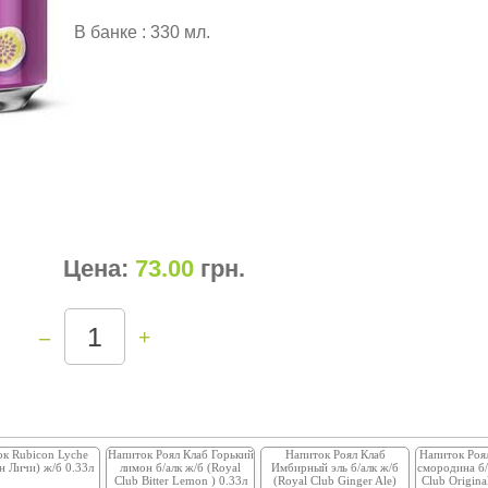
В банке : 330 мл.
Цена:
73.00
грн
.
–
+
к Rubicon Lyche
Напиток Роял Клаб Горький
Напиток Роял Клаб
Напиток Роя
н Личи) ж/б 0.33л
лимон б/алк ж/б (Royal
Имбирный эль б/алк ж/б
смородина б/
Club Bitter Lemon ) 0.33л
(Royal Club Ginger Ale)
Club Original