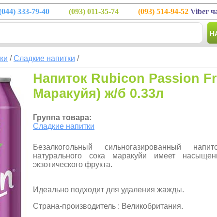
(044)
333-79-40
(093)
011-35-74
(093)
514-94-52
Viber ч
Н
тки
/
Сладкие напитки
/
Напиток Rubicon Passion Fr
Маракуйя) ж/б 0.33л
Группа товара:
Сладкие напитки
Безалкогольный сильногазированный напи
натурального сока маракуйи имеет насыще
экзотического фрукта.
Идеально подходит для удаления жажды.
Страна-производитель : Великобритания.