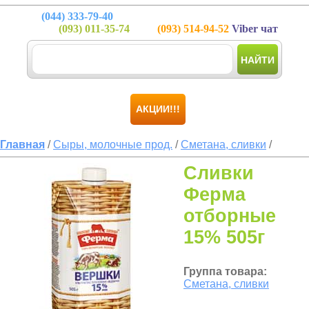
(044)
333-79-40
(093)
011-35-74
(093)
514-94-52
Viber чат
НАЙТИ
АКЦИИ!!!
Главная
/
Сыры, молочные прод.
/
Сметана, сливки
/
Сливки
Ферма
отборные
15% 505г
Группа товара:
Сметана, сливки