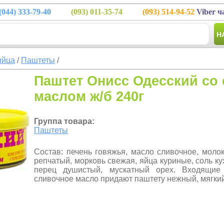
(044)
333-79-40
(093)
011-35-74
(093)
514-94-52
Viber ч
Н
яйца
/
Паштеты
/
Паштет Онисс Одесский со
маслом ж/б 240г
Группа товара:
Паштеты
Состав: печень говяжья, масло сливочное, молок
репчатый, морковь свежая, яйца куриные, соль ку
перец душистый, мускатный орех. Входящие
сливочное масло придают паштету нежный, мягкий